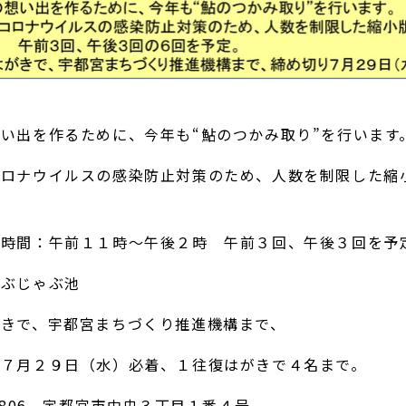
い出を作るために、今年も“鮎のつかみ取り”を行います
コロナウイルスの感染防止対策のため、人数を制限した縮
名時間：午前１１時～午後２時 午前３回、午後３回を予
ゃぶじゃぶ池
がきで、宇都宮まちづくり推進機構まで、
２９日（水）必着、１往復はがきで４名まで。
-0806 宇都宮市中央３丁目１番４号