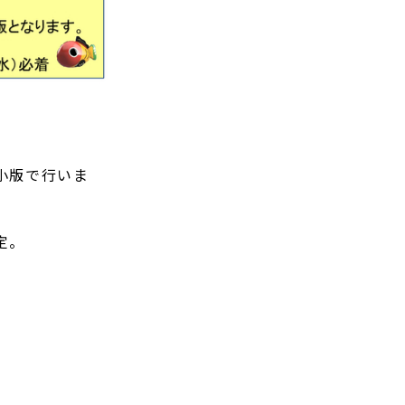
。
小版で行いま
定。