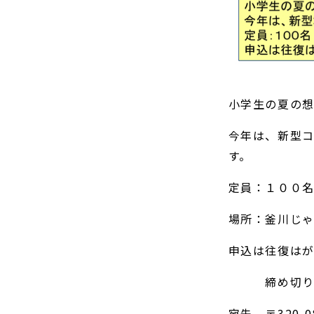
小学生の夏の想
今年は、新型
す。
定員：１００
場所：釜川じ
申込は往復は
締め切り７月
宛先 〒320