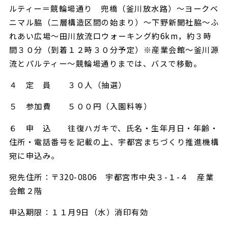
ルティー＝競輪場通り 兜橋（釜川放水路）～ヨークベ
ニマル脇（二層構造区間の始まり）～下野新聞社脇～ふ
れあい広場～田川放流口ウォーキング約6km，約３時
間３０分（到着１２時３０分予定）※産業会館〜釜川源
流とパルティー〜競輪場通りまでは、バスで移動。
４ 定 員 ３０人（抽選）
５ 参加費 ５００円（入園料等）
６ 申 込 往復ハガキで、氏名・生年月日・年齢・
住所・電話番号を記載の上、宇都宮まちづくり推進機構
宛に申込み。
宛先住所：〒320-0806 宇都宮市中央３-１-４ 産業
会館２階
申込期限：１１月9日（水）消印有効