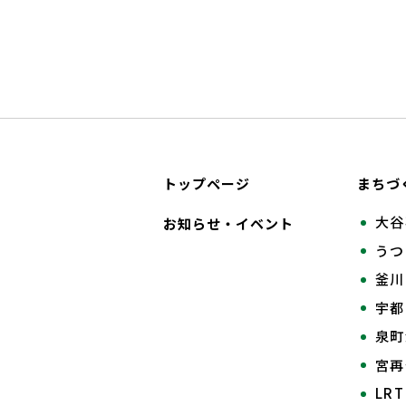
トップページ
まちづ
大谷
お知らせ・イベント
うつ
釜川
宇都
泉町
宮
LR