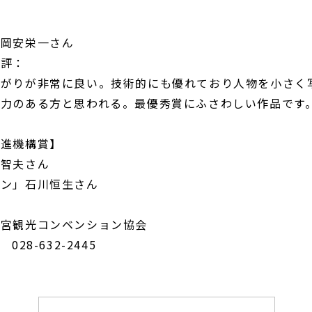
」岡安栄一さん
講評：
上がりが非常に良い。技術的にも優れており人物を小さく
術力のある方と思われる。最優秀賞にふさわしい作品です
推進機構賞】
美智夫さん
ョン」石川恒生さん
都宮観光コンベンション協会
-632-2445