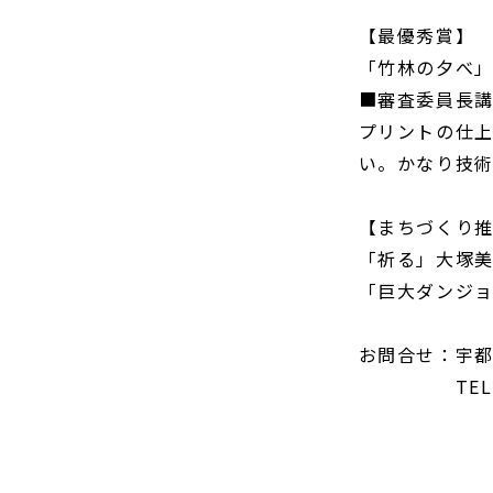
【最優秀賞】
「竹林の夕べ
■審査委員長
プリントの仕
い。かなり技
【まちづくり
「祈る」大塚
「巨大ダンジ
お問合せ：宇
TEL 028