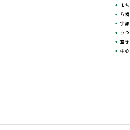
まち
八幡
宇都
うつ
空き
中心