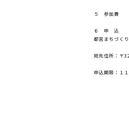
５ 参加費 
６ 申 込 
都宮まちづく
宛先住所：〒32
申込期限：１１