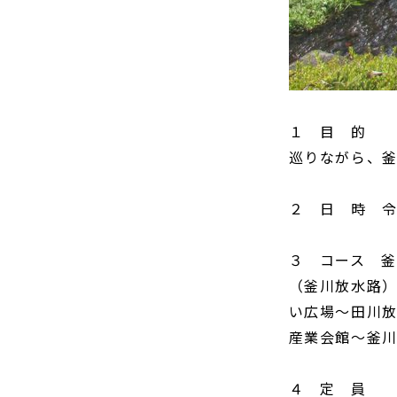
１ 目 的 
巡りながら、
２ 日 時 
３ コース 
（釜川放水路
い広場～田川放
産業会館〜釜
４ 定 員 