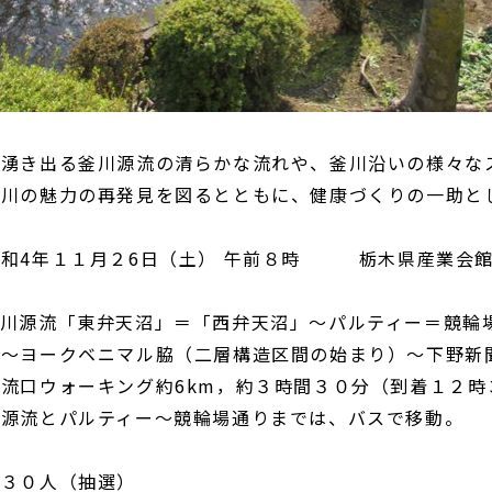
湧き出る釜川源流の清らかな流れや、釜川沿いの様々な
釜川の魅力の再発見を図るとともに、健康づくりの一助と
令和4年１１月２6日（土） 午前８時 栃木県産業会
釜川源流「東弁天沼」＝「西弁天沼」～パルティー＝競輪
）～ヨークベニマル脇（二層構造区間の始まり）～下野新
流口ウォーキング約6km，約３時間３０分（到着１２時
川源流とパルティー〜競輪場通りまでは、バスで移動。
３０人（抽選）