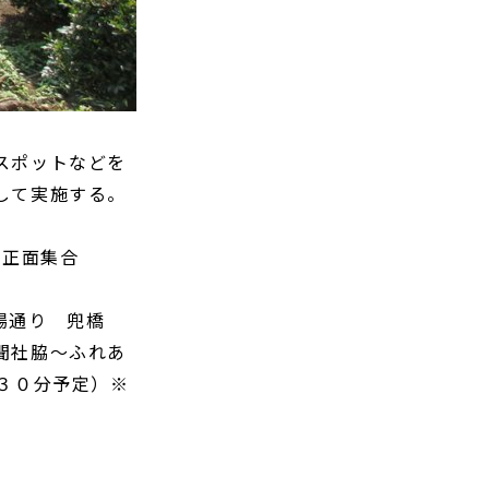
スポットなどを
して実施する。
館正面集合
場通り 兜橋
聞社脇～ふれあ
３０分予定）※