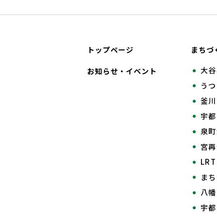
トップページ
まちづ
大谷
お知らせ・イベント
うつ
釜川
宇都
泉町
宮
LR
まち
八幡
宇都