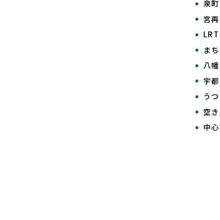
泉町
宮
LR
まち
八幡
宇都
うつ
空き
中心