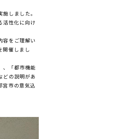
実施しました。
る活性化に向け
内容をご理解い
を開催しまし
」、「都市機能
などの説明があ
都宮市の意気込