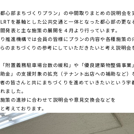
「都心部まちづくりプラン」の中間取りまとめの説明会を
LRTを基軸とした公共交通と一体となった都心部の更な
中間発表と主な施策の展開を４月より行っています。
くり推進機構では会員の皆様にプランの内容や各種施策の
からのまちづくりの参考にしていただきたいと考え説明会
て「附置義務駐車場台数の緩和」や「優良建築物整備事業
補助金」の支援対象の拡充（テナント出店への補助など）
業者の皆さんと共にまちづくりを進めていきたいという宇
られました。
や施策の進捗に合わせて説明会や意見交換会などを
と考えております。