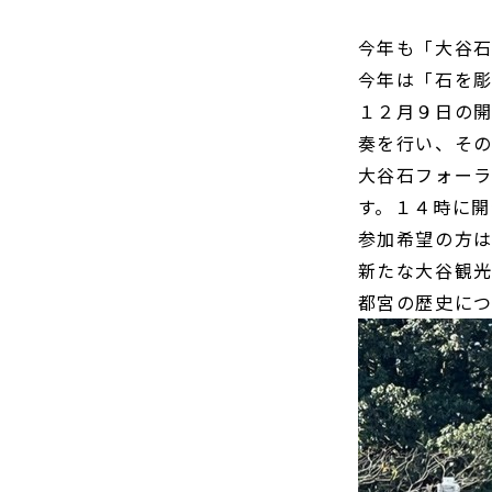
今年も「大谷
今年は「石を
１２月９日の
奏を行い、そ
大谷石フォー
す。１４時に開
参加希望の方
新たな大谷観
都宮の歴史に