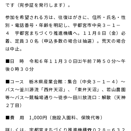
です（完歩証を発行します）。
参加を希望される方は、往復はがきに、住所・氏名・性
別・電話番号・年齢を明記し、宇都宮市中央３－１－
４ 宇都宮まちづくり推進機構へ。１１月８日（金）必
着、定員３０名（申込多数の場合は抽選）。荒天の場合
は中止。
■日 時 令和６年１１月３０日㈯午前７時５０分～午
後０時３０分
■コース 栃木県産業会館：集合（中央３－１－４）～
バス～釜川源流「西弁天沼」、「東弁天沼」、若山農園
等～バス～競輪場通り～徒歩～田川放流口：解散（天神
２丁目）
■費 用 1,000円（施設入園料、保険代等）
詳しくは、宇都宮まちづくり推進機構☎０２８－６３２