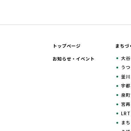
トップページ
まちづ
大谷
お知らせ・イベント
うつ
釜川
宇都
泉町
宮
LR
まち