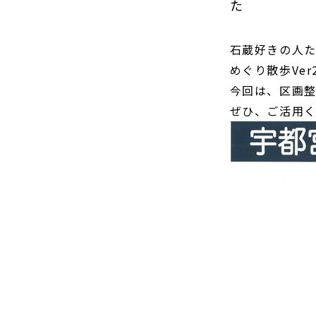
た
石蔵好きの人
めぐり散歩Ve
今回は、区画
ぜひ、ご活用