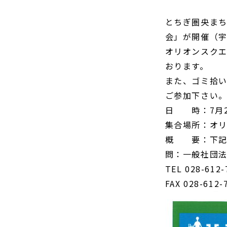
とちぎ圏央まち
会」が開催（
オリオンスク
おります。
また、ゴミ拾
ご参加下さい
日 時：7月2
集合場所：オ
概 要：下記
問：一般社団
TEL 028-612-
FAX 028-612-