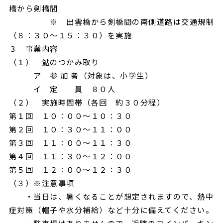
橋から剣橋間
※ 出雲橋から剣橋間の南側道路は交通規制
（８：３０～１５：３０）を実施
３ 事業内容
（１） 鮎のつかみ取り
ア 参 加 者（対象は、小学生）
イ 定 員 ８０人
（２） 実施時間帯（各回 約３０分程）
第１回 １０：００～１０：３０
第２回 １０：３０～１１：００
第３回 １１：００～１１：３０
第４回 １１：３０～１２：００
第５回 １２：００～１２：３０
（３）※注意事項
・当日は、暑くなることが想定されますので、熱中
症対策（帽子や水分補給）など十分に備えてください。
・駐車場はありませんので、近隣のコインパーキン