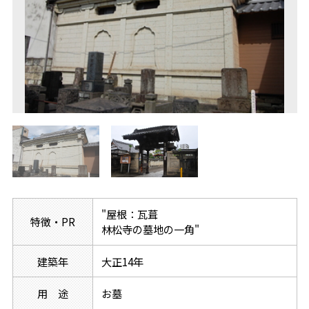
"屋根：瓦葺
特徴・PR
林松寺の墓地の一角"
建築年
大正14年
用 途
お墓