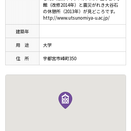
館（改修2014年）と震災がれき大谷石
の休憩所（2013年）が見どころです。
http://www.utsunomiya-u.ac.jp/
建築年
用 途
大学
住 所
宇都宮市峰町350