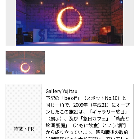
Gallery Yujitsu
下記の「be off」（スポットNo.10）と
同じ一角で、2009年（平成21）にオープ
ンしたこの施設は、「ギャラリー悠日」
（展示）、及び「悠日カフェ」「蕎麦と
銘酒 饗庭」（ともに飲食）という部門
特徴・PR
から成り立っています。昭和戦後の政府
米保管庫だった大谷石蔵は、高い天井と