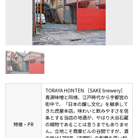
TORAYA HONTEN ［SAKE brewery］
青源味噌と同様、江戸時代から宇都宮の
街中で、「日本の醸し文化」を継承して
きた虎屋本店。味わいと飲みやすさを信
条とする当店の地酒が、やはり大谷石蔵
特徴・PR
の賜物であることは言うまでもありませ
ん。立地こそ商業ビルの谷間ですが、酒
の味は1788年（天明8）の創業を思い起