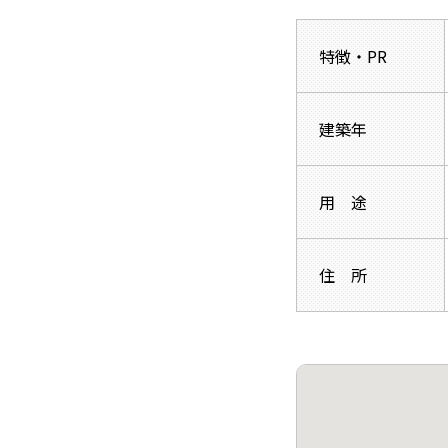
特徴・PR
建築年
用 途
住 所