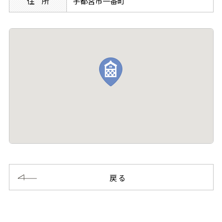
住 所
宇都宮市一番町
戻る