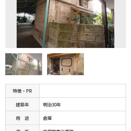
特徴・PR
建築年
明治30年
用 途
倉庫