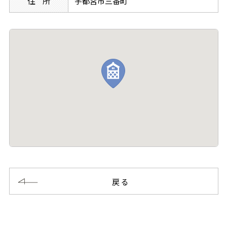
住 所
宇都宮市三番町
戻る