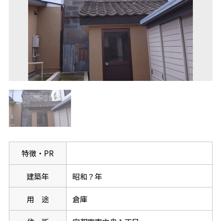
特徴・PR
建築年
昭和？年
用 途
倉庫