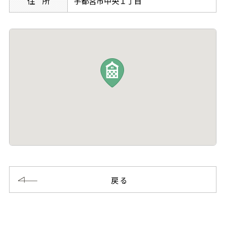
住 所
宇都宮市中央１丁目
戻る