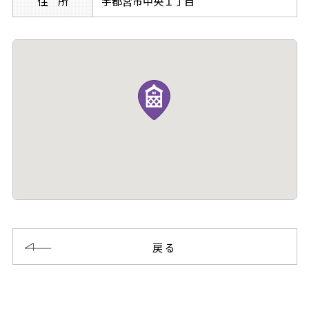
住 所
宇都宮市中央１丁目
戻る