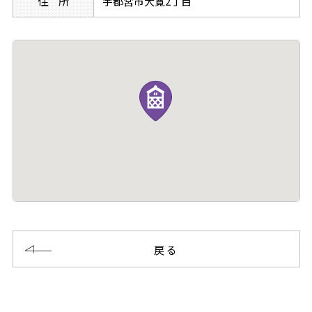
住 所
宇都宮市大寛2丁目
戻る