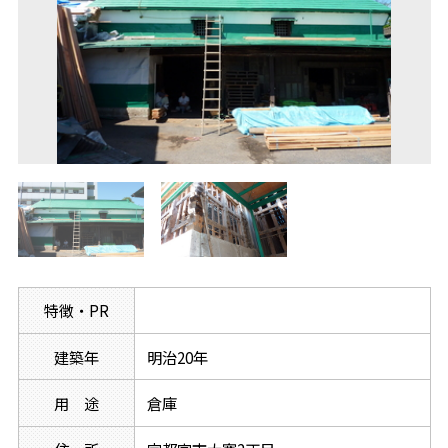
特徴・PR
建築年
明治20年
用 途
倉庫