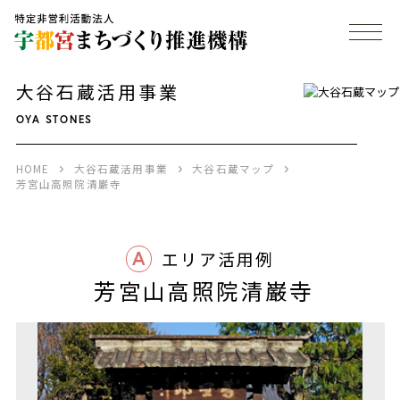
大谷石蔵活用事業
OYA STONES
HOME
大谷石蔵活用事業
大谷石蔵マップ
芳宮山高照院清巌寺
A
エリア活用例
芳宮山高照院清巌寺